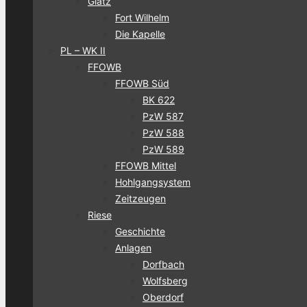
Glatz
Fort Wilhelm
Die Kapelle
PL – WK II
FFOWB
FFOWB Süd
BK 622
PzW 587
PzW 588
PzW 589
FFOWB Mittel
Hohlgangsystem
Zeitzeugen
Riese
Geschichte
Anlagen
Dorfbach
Wolfsberg
Oberdorf