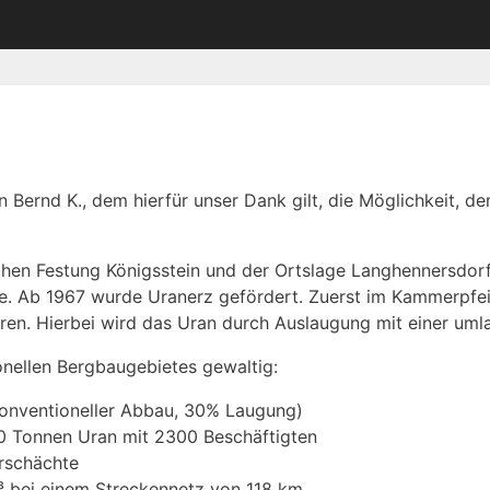
Bernd K., dem hierfür unser Dank gilt, die Möglichkeit, 
hen Festung Königsstein und der Ortslage Langhennersdor
e. Ab 1967 wurde Uranerz gefördert. Zuerst im Kammerpfe
ren. Hierbei wird das Uran durch Auslaugung mit einer u
ionellen Bergbaugebietes gewaltig:
onventioneller Abbau, 30% Laugung)
0 Tonnen Uran mit 2300 Beschäftigten
rschächte
³ bei einem Streckennetz von 118 km