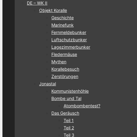
DE – WK II
Objekt Koralle
Geschichte
Marinefunk
Fernmeldebunker
Luftschutzbunker
Lagezimmerbunker
Fledermäuse
Mythen
Korallebesuch
Zerstörungen
Jonastal
Kommunistenhöhle
Bombe und Tal
Atombombentest?
Das Geräusch
Teil 1
Teil 2
Teil 3