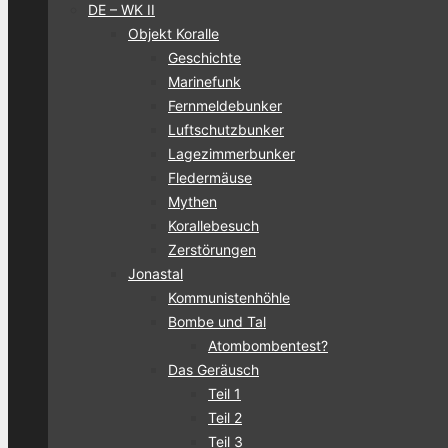
DE – WK II
Objekt Koralle
Geschichte
Marinefunk
Fernmeldebunker
Luftschutzbunker
Lagezimmerbunker
Fledermäuse
Mythen
Korallebesuch
Zerstörungen
Jonastal
Kommunistenhöhle
Bombe und Tal
Atombombentest?
Das Geräusch
Teil 1
Teil 2
Teil 3