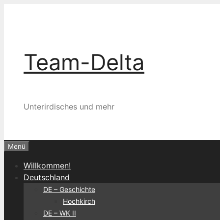
Zum
Inhalt
springen
Team-Delta
Unterirdisches und mehr
Menü
Willkommen!
Deutschland
DE – Geschichte
Hochkirch
DE – WK II