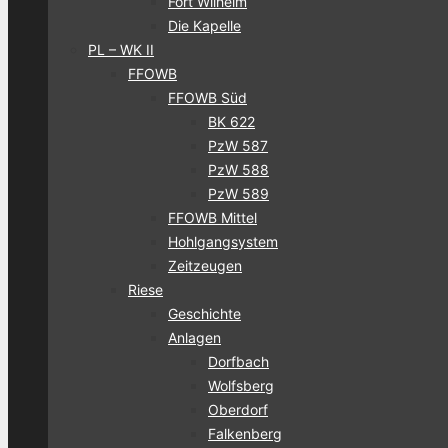
Fort Wilhelm
Die Kapelle
PL – WK II
FFOWB
FFOWB Süd
BK 622
PzW 587
PzW 588
PzW 589
FFOWB Mittel
Hohlgangsystem
Zeitzeugen
Riese
Geschichte
Anlagen
Dorfbach
Wolfsberg
Oberdorf
Falkenberg