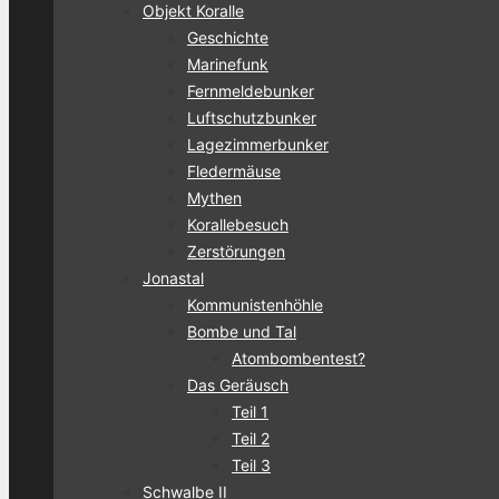
Objekt Koralle
Geschichte
Marinefunk
Fernmeldebunker
Luftschutzbunker
Lagezimmerbunker
Fledermäuse
Mythen
Korallebesuch
Zerstörungen
Jonastal
Kommunistenhöhle
Bombe und Tal
Atombombentest?
Das Geräusch
Teil 1
Teil 2
Teil 3
Schwalbe II